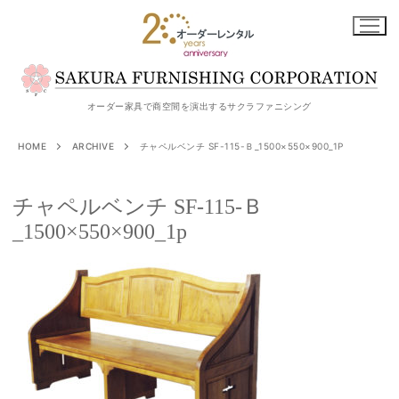
コ
ン
テ
ン
ツ
オーダー家具で商空間を演出するサクラファニシング
へ
HOME
ARCHIVE
チャペルベンチ SF-115-Ｂ_1500×550×900_1P
ス
キ
チャペルベンチ SF-115-Ｂ
ッ
_1500×550×900_1p
プ