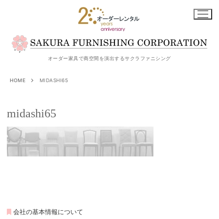
コ
ン
テ
ン
ツ
オーダー家具で商空間を演出するサクラファニシング
へ
HOME
MIDASHI65
ス
キ
midashi65
ッ
プ
会社の基本情報について